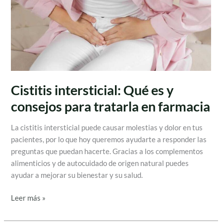
intersticial:
Qué
es
y
consejos
para
tratarla
Cistitis intersticial: Qué es y
en
consejos para tratarla en farmacia
farmacia
La cistitis intersticial puede causar molestias y dolor en tus
pacientes, por lo que hoy queremos ayudarte a responder las
preguntas que puedan hacerte. Gracias a los complementos
alimenticios y de autocuidado de origen natural puedes
ayudar a mejorar su bienestar y su salud.
Leer más »