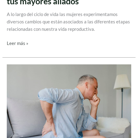
tus mayores aliados
A lo largo del ciclo de vida las mujeres experimentamos
diversos cambios que están asociados a las diferentes etapas
relacionadas con nuestra vida reproductiva.
Leer más »
Prevención
de
las
piedras
en
el
riñón