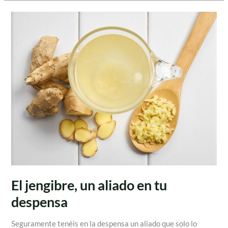
El
jengibre,
un
aliado
en
tu
despensa
El jengibre, un aliado en tu
despensa
Seguramente tenéis en la despensa un aliado que solo lo