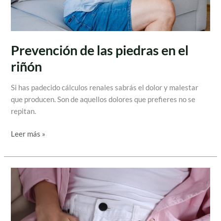
Prevención de las piedras en el
riñón
Si has padecido cálculos renales sabrás el dolor y malestar
que producen. Son de aquellos dolores que prefieres no se
repitan.
Leer más »
Infección
de
orina,
¿por
qué