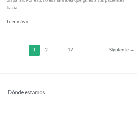
disparan. Por eso, no es mala idea que guíes a tus pacientes
hacia
Leer más »
1
2
…
17
Siguiente
→
Dónde estamos