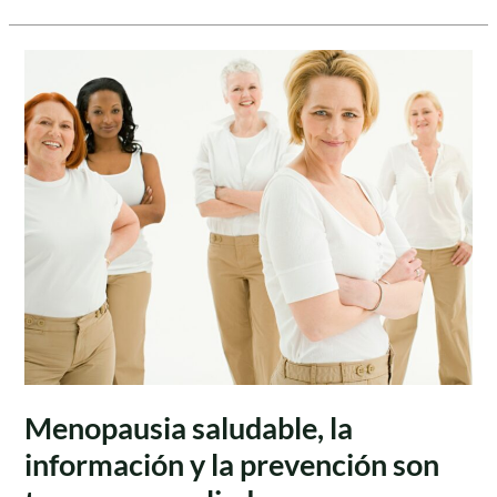
Menopausia
saludable,
la
información
y
la
prevención
son
tus
mayores
aliados
Menopausia saludable, la
información y la prevención son