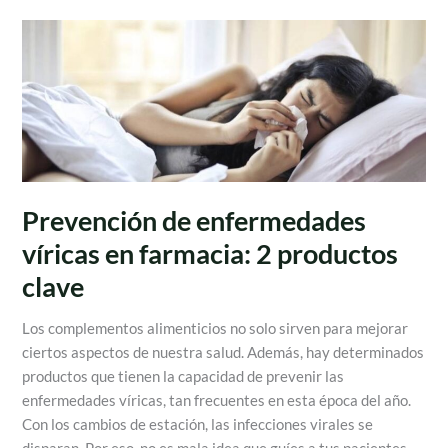
Prevención
de
enfermedades
víricas
en
farmacia:
2
productos
Prevención de enfermedades
clave
víricas en farmacia: 2 productos
clave
Los complementos alimenticios no solo sirven para mejorar
ciertos aspectos de nuestra salud. Además, hay determinados
productos que tienen la capacidad de prevenir las
enfermedades víricas, tan frecuentes en esta época del año.
Con los cambios de estación, las infecciones virales se