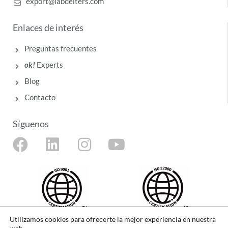
export@labdeiters.com
Enlaces de interés
Preguntas frecuentes
ok!
Experts
Blog
Contacto
Síguenos
F
L
I
Y
a
i
n
o
c
n
s
u
e
k
t
t
b
e
a
u
o
d
g
b
Utilizamos cookies para ofrecerte la mejor experiencia en nuestra