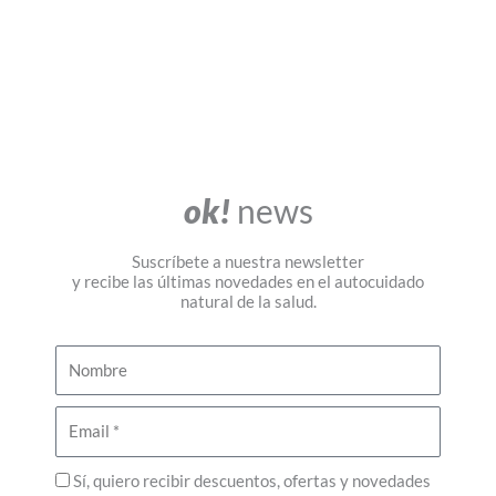
ok!
news
Suscríbete a nuestra newsletter
y recibe las últimas novedades en el autocuidado
natural de la salud.
N
o
m
E
b
m
r
a
P
Sí, quiero recibir descuentos, ofertas y novedades
e