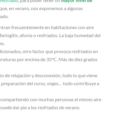
 resfriado
, para poder tener un
mayor nivel de
 que, en verano, nos exponemos a algunas
rado.
entran frecuentemente en habitaciones con aire
ringitis, afonía o resfriados. La baja humedad del
es.
dicionados, otro factor que provoca resfriados en
peraturas por encima de 35°C. Más de diez grados
 de relajación y desconexión, todo lo que viene
 preparación del curso, viajes… todo contribuye a
mos compartiendo con muchas personas el mismo aire
ede dar pie a los resfriados de verano.