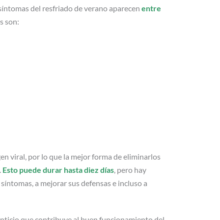
s síntomas del resfriado de verano aparecen
entre
s son:
 viral, por lo que la mejor forma de eliminarlos
.
Esto puede durar hasta diez días
, pero hay
s síntomas, a mejorar sus defensas e incluso a
nticio que contribuye al buen funcionamiento del