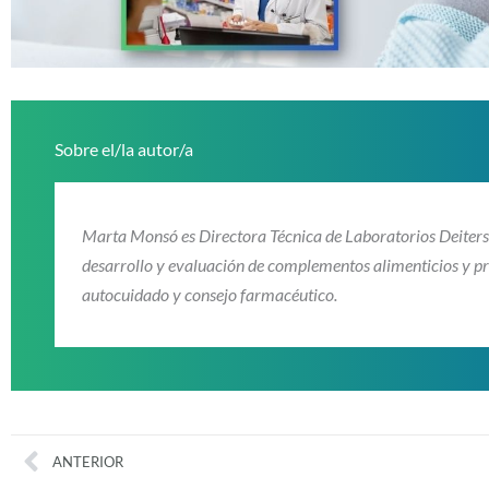
Sobre el/la autor/a
Marta Monsó es Directora Técnica de Laboratorios Deiters.
desarrollo y evaluación de complementos alimenticios y pro
autocuidado y consejo farmacéutico.
Prev
ANTERIOR