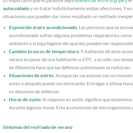
Es importante que el paciente sepa
diferenciar entre la gripe y el
autocuidado
y no tratar indistintamente ambas afecciones. Y es
situaciones que pueden dar como resultado un resfriado inespe
Exposición al aire acondicionado
. Las personas que se encu
acondicionado sufren algunos problemas respiratorios como fa
ambiente o la baja higiene del aparato pueden ser responsabl
Cambios bruscos de temperatura
. Y, hablando de aires acon
verano es pasar de una habitación a 23°C a la calle, con tem
de diferencia hace que las defensas pulmonares se reduzcan.
Situaciones de estrés
. Aunque las vacaciones son un momento
antes o después puede ser estresante. Entregas a última hora,
un descenso de defensas.
Horas de vuelo
. Si viajamos en avión, significa que estare
durante algunas horas. Esta acumulación de microrganismos pu
Síntomas del resfriado de verano