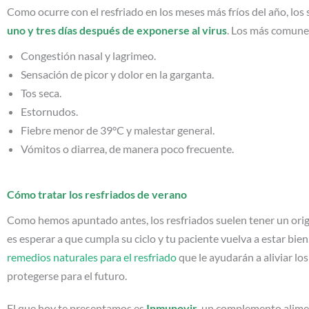
Como ocurre con el resfriado en los meses más fríos del año, lo
uno y tres días después de exponerse al virus
. Los más comune
Congestión nasal y lagrimeo.
Sensación de picor y dolor en la garganta.
Tos seca.
Estornudos.
Fiebre menor de 39°C y malestar general.
Vómitos o diarrea, de manera poco frecuente.
Cómo tratar los resfriados de verano
Como hemos apuntado antes, los resfriados suelen tener un origen
es esperar a que cumpla su ciclo y tu paciente vuelva a estar bien
remedios naturales para el resfriado
que le ayudarán a aliviar lo
protegerse para el futuro.
El que hoy te presentamos es
Inmunovir
, un complemento alime