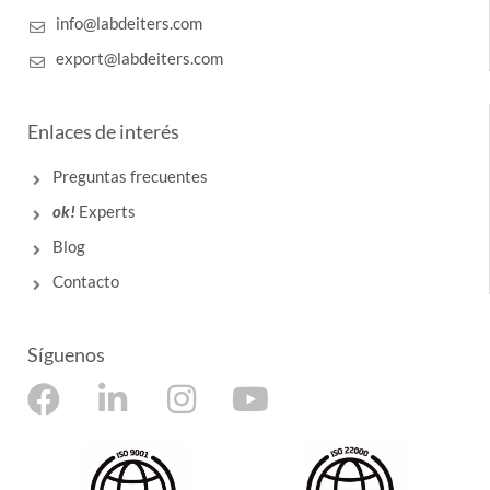
info@labdeiters.com
export@labdeiters.com
Enlaces de interés
Preguntas frecuentes
ok!
Experts
Blog
Contacto
Síguenos
F
L
I
Y
a
i
n
o
c
n
s
u