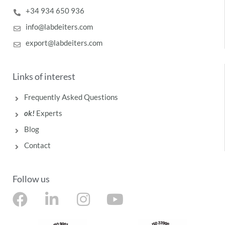
+34 934 650 936
info@labdeiters.com
export@labdeiters.com
Links of interest
Frequently Asked Questions
ok!
Experts
Blog
Contact
Follow us
F
L
I
Y
a
i
n
o