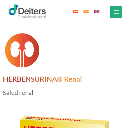
Ir
al
contenido
HERBENSURINA® Renal
Salud renal