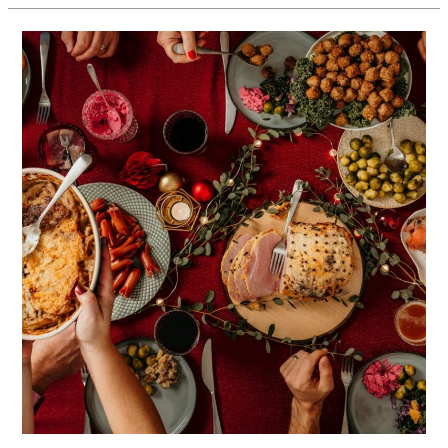
Cómo
sobrevivir
a
las
digestiones
pesadas
en
Navidad