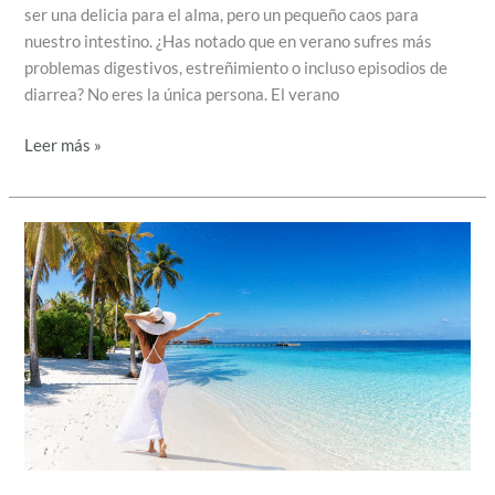
ser una delicia para el alma, pero un pequeño caos para
nuestro intestino. ¿Has notado que en verano sufres más
problemas digestivos, estreñimiento o incluso episodios de
diarrea? No eres la única persona. El verano
Leer más »
Infecciones
urinarias:
por
qué
aumentan
en
verano
y
cómo
prevenirlas