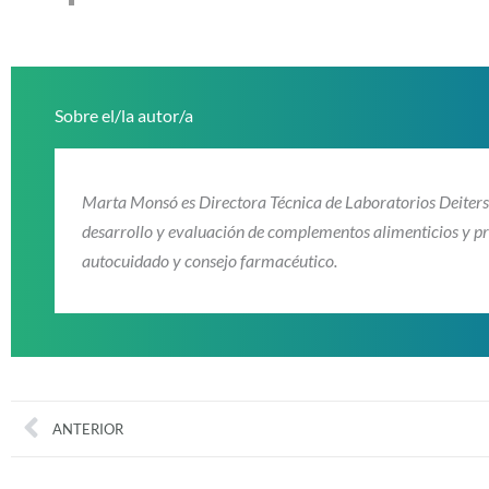
Sobre el/la autor/a
Marta Monsó es Directora Técnica de Laboratorios Deiters.
desarrollo y evaluación de complementos alimenticios y pro
autocuidado y consejo farmacéutico.
Prev
ANTERIOR