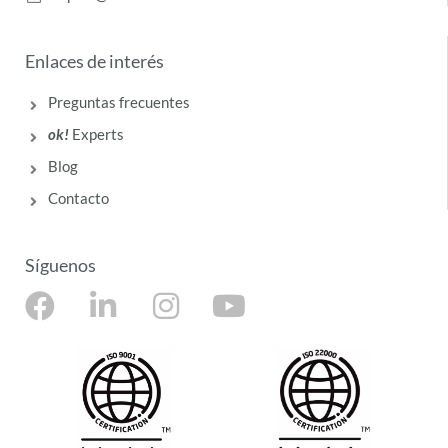
Enlaces de interés
Preguntas frecuentes
ok!
Experts
Blog
Contacto
Síguenos
F
L
I
Y
a
i
n
o
c
n
s
u
e
k
t
t
b
e
a
u