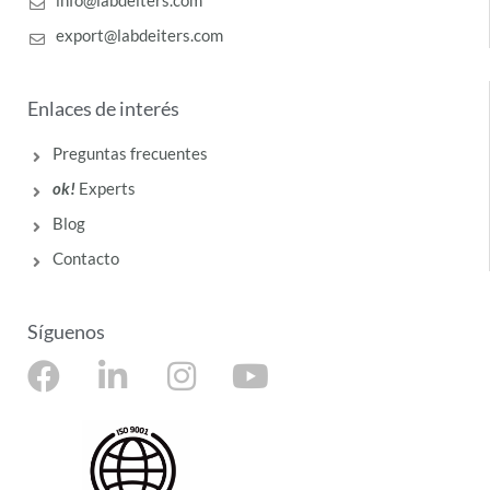
info@labdeiters.com
export@labdeiters.com
Enlaces de interés
Preguntas frecuentes
ok!
Experts
Blog
Contacto
Síguenos
F
L
I
Y
a
i
n
o
c
n
s
u
e
k
t
t