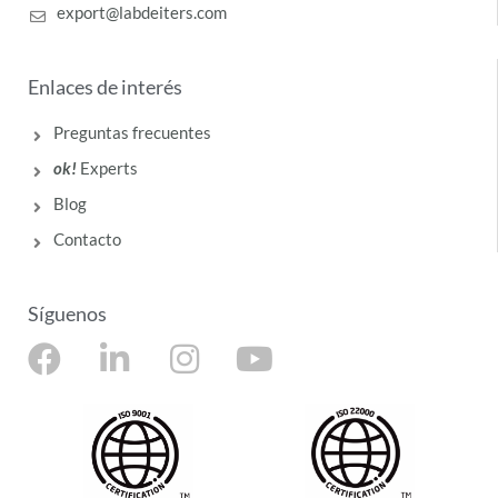
export@labdeiters.com
Enlaces de interés
Preguntas frecuentes
ok!
Experts
Blog
Contacto
Síguenos
F
L
I
Y
a
i
n
o
c
n
s
u
e
k
t
t
b
e
a
u