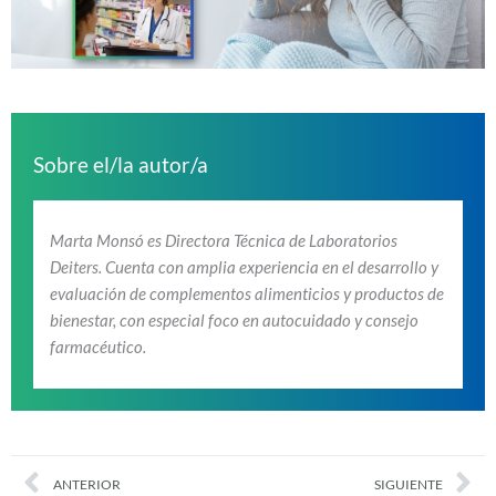
Sobre el/la autor/a
Marta Monsó es Directora Técnica de Laboratorios
Deiters. Cuenta con amplia experiencia en el desarrollo y
evaluación de complementos alimenticios y productos de
bienestar, con especial foco en autocuidado y consejo
farmacéutico.
Prev
Nex
ANTERIOR
SIGUIENTE