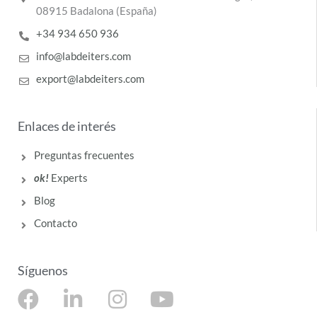
08915 Badalona (España)
+34 934 650 936
info@labdeiters.com
export@labdeiters.com
Enlaces de interés
Preguntas frecuentes
ok!
Experts
Blog
Contacto
Síguenos
F
L
I
Y