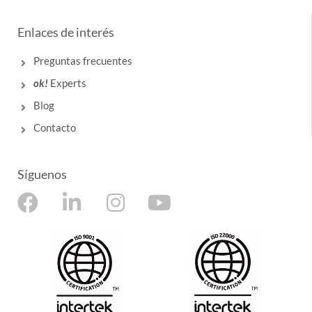
Enlaces de interés
Preguntas frecuentes
ok!
Experts
Blog
Contacto
Síguenos
F
L
I
Y
a
i
n
o
c
n
s
u
e
k
t
t
b
e
a
u
o
d
g
b