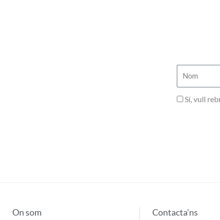
Nom
Privadesa
Sí, vull r
On som
Contacta'ns