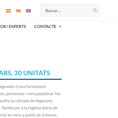
Search
for:
OK! EXPERTS
CONTACTE
RS, 30 UNITATS
regnades d’una formulació
lles, pestanyes i vora palpebral. No
ilita la retirada de lleganyes,
 També per a la higiene diària de
rvir en nens a partir de 3 mesos.