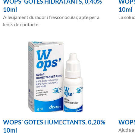
WOPS’ GOTES HIDRATANTS, 0,40%
WOPS
10ml
10ml
Alleujament durador i frescor ocular, apte per a
La soluc
lents de contacte.
WOPS’ GOTES HUMECTANTS, 0,20%
WOPS
10ml
Ajuda a 