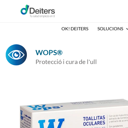
Vés
al
contingut
OK! DEITERS
SOLUCIONS
WOPS®
Protecció i cura de l'ull