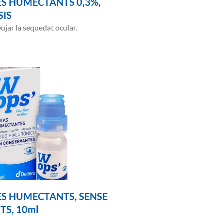
S HUMECTANTS 0,3%,
IS
eujar la sequedat ocular.
S HUMECTANTS, SENSE
S, 10ml