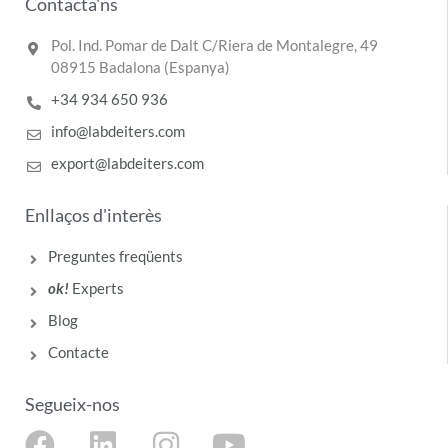
Contacta'ns
Pol. Ind. Pomar de Dalt C/Riera de Montalegre, 49
08915 Badalona (Espanya)
+34 934 650 936
info@labdeiters.com
export@labdeiters.com
Enllaços d'interès
Preguntes freqüents
ok!
Experts
Blog
Contacte
Segueix-nos