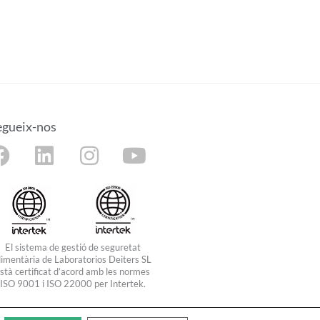
egueix-nos
F
L
I
Y
a
i
n
o
c
n
s
u
e
k
t
t
b
e
a
u
El sistema de gestió de seguretat
o
d
g
b
limentària de Laboratorios Deiters SL
stà certificat d’acord amb les normes
o
i
r
e
ISO 9001 i ISO 22000 per Intertek.
k
n
a