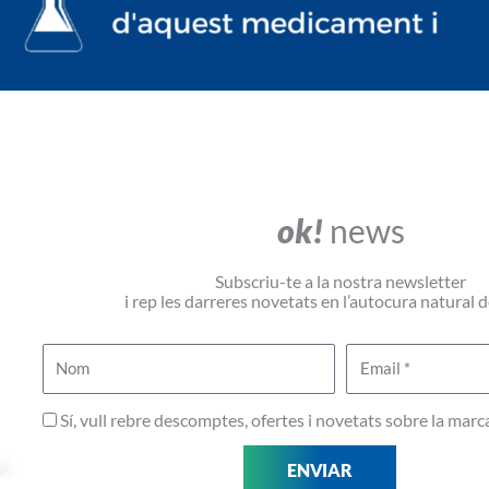
ok!
news
Subscriu-te a la nostra newsletter
i rep les darreres novetats en l’autocura natural de
N
E
o
m
m
a
P
Sí, vull rebre descomptes, ofertes i novetats sobre la marc
i
r
ENVIAR
l
i