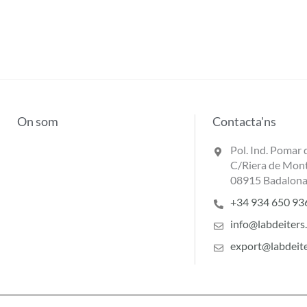
On som
Contacta'ns
Pol. Ind. Pomar 
C/Riera de Mont
08915 Badalona
+34 934 650 93
info@labdeiters
export@labdeit
Avís legal
·
Política de Privad