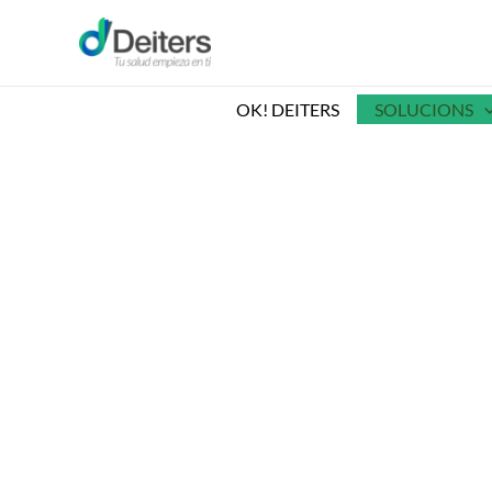
Vés
al
contingut
OK! DEITERS
SOLUCIONS