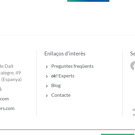
v
a
d
e
s
a
Enllaços d'interès
S
de Dalt
Preguntes freqüents
alegre, 49
ok!
Experts
 (Espanya)
Blog
6
Contacte
.com
ers.com
a
e
esa
·
Política de Cookies
·
Política de qualitat i d’innocuïtat alimentària