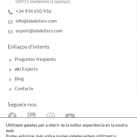
08915 Badalona (Espanya)
+34 934 650 936
info@labdeiters.com
export@labdeiters.com
Enllaços d'interès
Preguntes freqüents
ok!
Experts
Blog
Contacte
Segueix-nos
F
L
I
Y
a
i
n
o
Utilitzem galetes per a oferir-te la millor experiència en la nostra
web.
c
n
s
u
Podeu esbrinar més sobre quines galetes estem utilitzant o