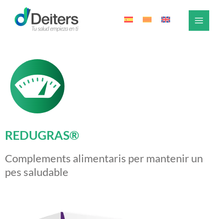
Vés
al
contingut
REDUGRAS®
Complements alimentaris per mantenir un
pes saludable