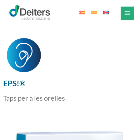
Vés
al
contingut
EPS!®
Taps per a les orelles