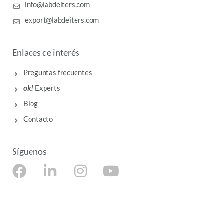
info@labdeiters.com
export@labdeiters.com
Enlaces de interés
Preguntas frecuentes
ok!
Experts
Blog
Contacto
Síguenos
F
L
I
Y
a
i
n
o
c
n
s
u
e
k
t
t