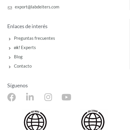
export@labdeiters.com
Enlaces de interés
Preguntas frecuentes
ok!
Experts
Blog
Contacto
Síguenos
F
L
I
Y
a
i
n
o
c
n
s
u
e
k
t
t