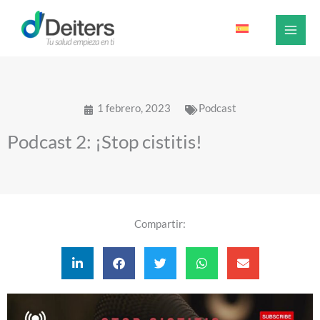
Ir
al
contenido
1 febrero, 2023
Podcast
Podcast 2: ¡Stop cistitis!
Compartir: