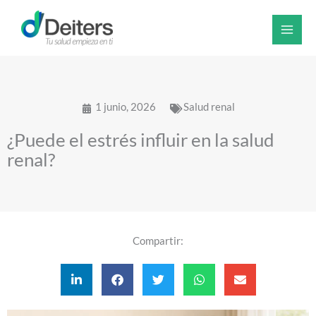
Ir
al
contenido
1 junio, 2026
Salud renal
¿Puede el estrés influir en la salud
renal?
Compartir: